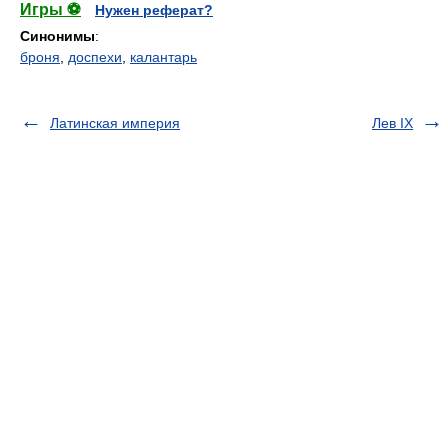
Игры ⚽
Нужен реферат?
Синонимы
:
броня
,
доспехи
,
калантарь
Латинская империя
Лев IX