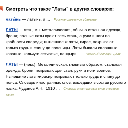
Смотреть что такое "Латы" в других словарях:
латы́нь
— латынь, и …
Русское словесное ударение
ЛАТЫ
— жен., мн. металлическая, обычно стальная одежда,
броня; полные латы кроют весь стань, а руки и ноги по
крайности спереди; нынешние ж латы, кирас, покрывают
только грудь и спину до поясницы. Латы бывали сплошные
кованые, кольчуги сетчатые, панцыри …
Толковый словарь Даля
ЛАТЫ
— (нем.). Металлическая, главным образом, стальная
одежда, броня, покрывающая стан, руки и ноги воинов.
Нынешние латы кирасир покрывают только грудь и спину до
пояса. Словарь иностранных слов, вошедших в состав русского
языка. Чудинов А.Н., 1910 …
Словарь иностранных слов русского
языка