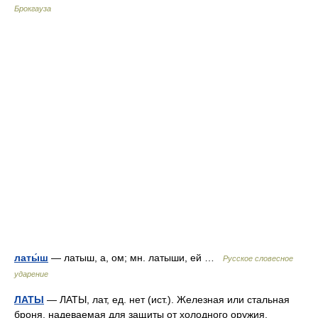
Брокгауза
латы́ш
— латыш, а, ом; мн. латыши, ей …
Русское словесное
ударение
ЛАТЫ
— ЛАТЫ, лат, ед. нет (ист.). Железная или стальная
броня, надеваемая для защиты от холодного оружия.