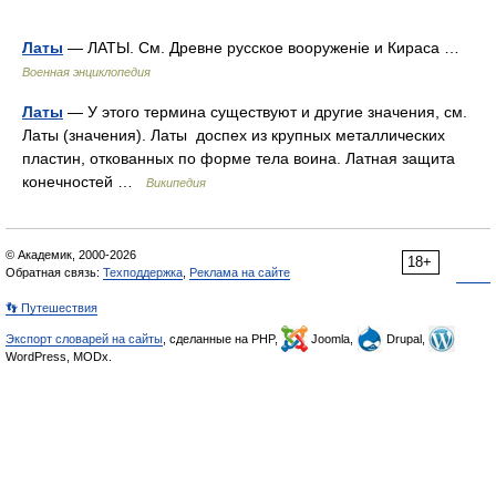
Латы
— ЛАТЫ. См. Древне русское вооруженіе и Кираса …
Военная энциклопедия
Латы
— У этого термина существуют и другие значения, см.
Латы (значения). Латы доспех из крупных металлических
пластин, откованных по форме тела воина. Латная защита
конечностей …
Википедия
© Академик, 2000-2026
18+
Обратная связь:
Техподдержка
,
Реклама на сайте
👣 Путешествия
Экспорт словарей на сайты
, сделанные на PHP,
Joomla,
Drupal,
WordPress, MODx.